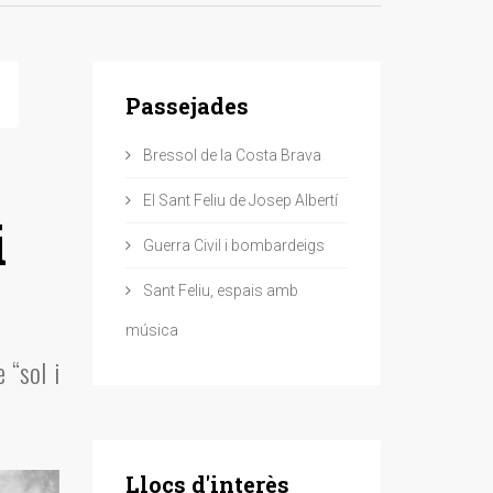
Passejades
Bressol de la Costa Brava
El Sant Feliu de Josep Albertí
i
Guerra Civil i bombardeigs
Sant Feliu, espais amb
música
 “sol i
Llocs d'interès