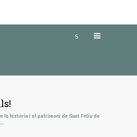
CERCAR
Inici
La imatge d'avui
Passejades
Sabies que...
ls!
la història i el patrimoni de Sant Feliu de
..