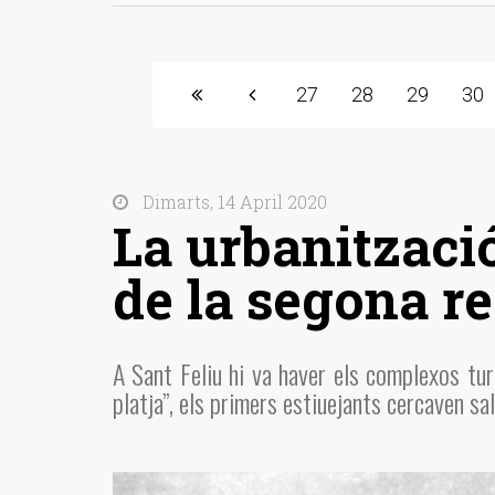
27
28
29
30
Dimarts, 14 April 2020
La urbanització
de la segona re
A Sant Feliu hi va haver els complexos turí
platja”, els primers estiuejants cercaven sal