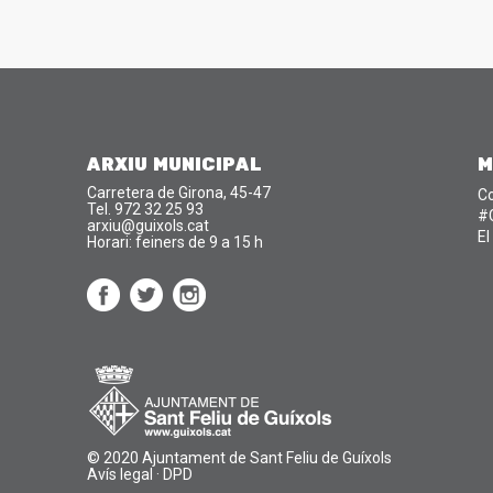
ARXIU MUNICIPAL
M
Carretera de Girona, 45-47
Co
Tel. 972 32 25 93
#
arxiu@guixols.cat
El
Horari: feiners de 9 a 15 h
© 2020 Ajuntament de Sant Feliu de Guíxols
Avís legal
·
DPD