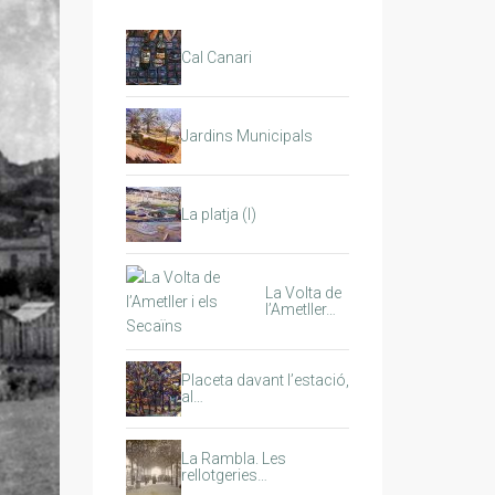
Cal Canari
Jardins Municipals
La platja (I)
La Volta de
l’Ametller…
Placeta davant l’estació,
al…
La Rambla. Les
rellotgeries…