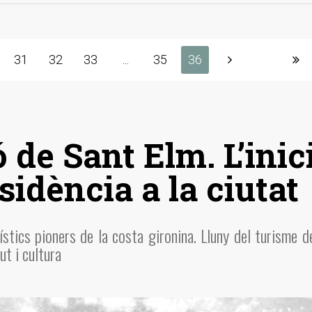
31
32
33
...
35
36
 de Sant Elm. L’inic
sidència a la ciutat
stics pioners de la costa gironina. Lluny del turisme de
ut i cultura