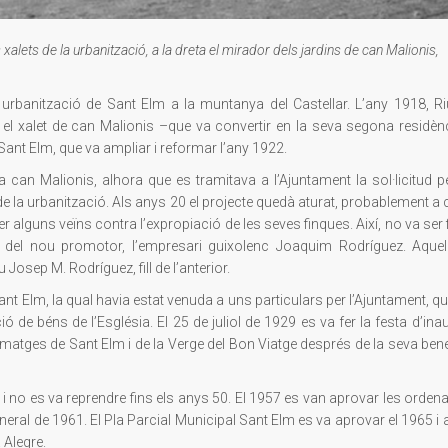
alets de la urbanització, a la dreta el mirador dels jardins de can Malionis,
 urbanització de Sant Elm a la muntanya del Castellar. L’any 1918, R
el xalet de can Malionis –que va convertir en la seva segona residènci
nt Elm, que va ampliar i reformar l’any 1922.
can Malionis, alhora que es tramitava a l’Ajuntament la sol·licitud pe
tge de la urbanització. Als anys 20 el projecte quedà aturat, probablement 
 alguns veïns contra l’expropiació de les seves finques. Així, no va ser f
 del nou promotor, l’empresari guixolenc Joaquim Rodríguez. Aquel
 Josep M. Rodríguez, fill de l’anterior.
t Elm, la qual havia estat venuda a uns particulars per l’Ajuntament, que
ó de béns de l’Església. El 25 de juliol de 1929 es va fer la festa d’ina
 imatges de Sant Elm i de la Verge del Bon Viatge després de la seva ben
e i no es va reprendre fins els anys 50. El 1957 es van aprovar les orden
eneral de 1961. El Pla Parcial Municipal Sant Elm es va aprovar el 1965 i
 Alegre.