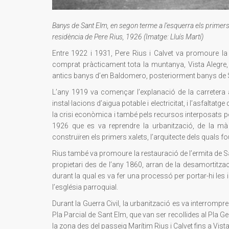
Banys de Sant Elm, en segon terme a l’esquerra els primers x
residència de Pere Rius, 1926 (Imatge: Lluís Martí)
Entre 1922 i 1931, Pere Rius i Calvet va promoure la
comprat pràcticament tota la muntanya, Vista Alegre, 
antics banys d’en Baldomero, posteriorment banys de Sa
L’any 1919 va començar l’explanació de la carretera a 
instal·lacions d’aigua potable i electricitat, i l’asfalta
la crisi econòmica i també pels recursos interposats per
1926 que es va reprendre la urbanització, de la mà
construïren els primers xalets, l’arquitecte dels quals fou
Rius també va promoure la restauració de l’ermita de San
propietari des de l’any 1860, arran de la desamortitzaci
durant la qual es va fer una processó per portar-hi les
l’església parroquial.
Durant la Guerra Civil, la urbanització es va interrompr
Pla Parcial de Sant Elm, que van ser recollides al Pla G
la zona des del passeig Marítim Rius i Calvet fins a Vista