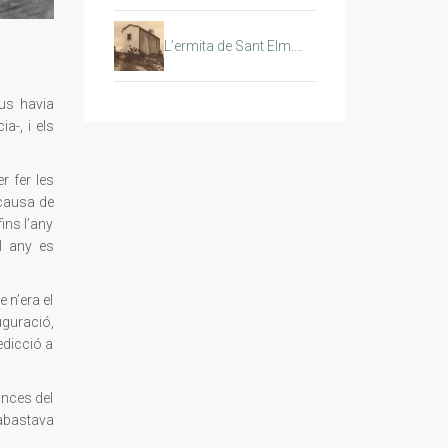
L’ermita de Sant Elm.…
ius havia
a-, i els
r fer les
a causa de
ins l’any
l any es
 n’era el
uguració,
edicció a
ances del
 abastava