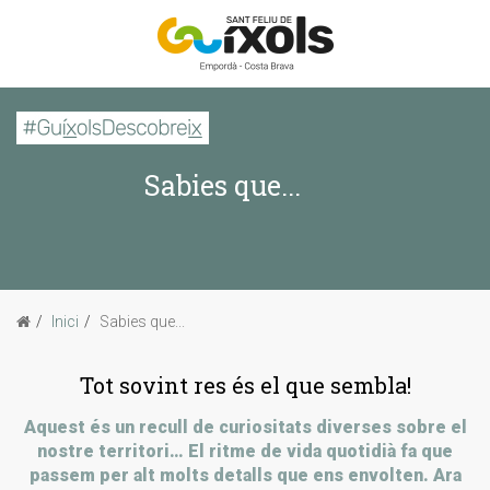
CERCAR
Sabies que...
Inici
La imatge d'avui
Passejades
Inici
Sabies que...
Sabies que...
Tot sovint res és el que sembla!
Aquest és un recull de curiositats diverses sobre el
nostre territori… El ritme de vida quotidià fa que
passem per alt molts detalls que ens envolten. Ara