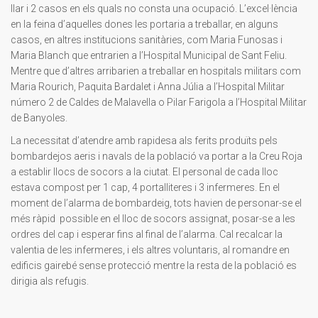
llar i 2 casos en els quals no consta una ocupació. L’excel·lència
en la feina d’aquelles dones les portaria a treballar, en alguns
casos, en altres institucions sanitàries, com Maria Funosas i
Maria Blanch que entrarien a l’Hospital Municipal de Sant Feliu.
Mentre que d’altres arribarien a treballar en hospitals militars com
Maria Rourich, Paquita Bardalet i Anna Júlia a l’Hospital Militar
número 2 de Caldes de Malavella o Pilar Farigola a l’Hospital Militar
de Banyoles.
La necessitat d’atendre amb rapidesa als ferits produïts pels
bombardejos aeris i navals de la població va portar a la Creu Roja
a establir llocs de socors a la ciutat. El personal de cada lloc
estava compost per 1 cap, 4 portalliteres i 3 infermeres. En el
moment de l’alarma de bombardeig, tots havien de personar-se el
més ràpid possible en el lloc de socors assignat, posar-se a les
ordres del cap i esperar fins al final de l’alarma. Cal recalcar la
valentia de les infermeres, i els altres voluntaris, al romandre en
edificis gairebé sense protecció mentre la resta de la població es
dirigia als refugis.