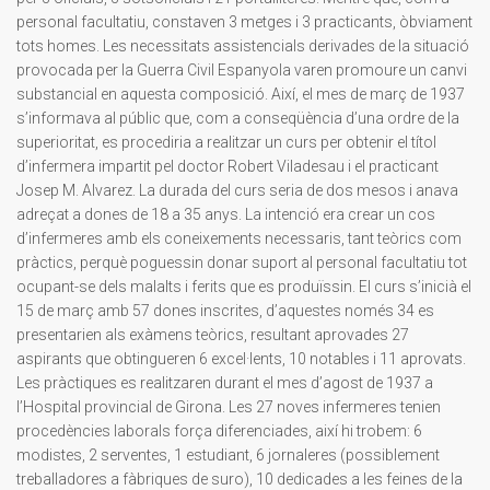
personal facultatiu, constaven 3 metges i 3 practicants, òbviament
tots homes. Les necessitats assistencials derivades de la situació
provocada per la Guerra Civil Espanyola varen promoure un canvi
substancial en aquesta composició. Així, el mes de març de 1937
s’informava al públic que, com a conseqüència d’una ordre de la
superioritat, es procediria a realitzar un curs per obtenir el títol
d’infermera impartit pel doctor Robert Viladesau i el practicant
Josep M. Alvarez. La durada del curs seria de dos mesos i anava
adreçat a dones de 18 a 35 anys. La intenció era crear un cos
d’infermeres amb els coneixements necessaris, tant teòrics com
pràctics, perquè poguessin donar suport al personal facultatiu tot
ocupant-se dels malalts i ferits que es produïssin. El curs s’inicià el
15 de març amb 57 dones inscrites, d’aquestes només 34 es
presentarien als exàmens teòrics, resultant aprovades 27
aspirants que obtingueren 6 excel·lents, 10 notables i 11 aprovats.
Les pràctiques es realitzaren durant el mes d’agost de 1937 a
l’Hospital provincial de Girona. Les 27 noves infermeres tenien
procedències laborals força diferenciades, així hi trobem: 6
modistes, 2 serventes, 1 estudiant, 6 jornaleres (possiblement
treballadores a fàbriques de suro), 10 dedicades a les feines de la