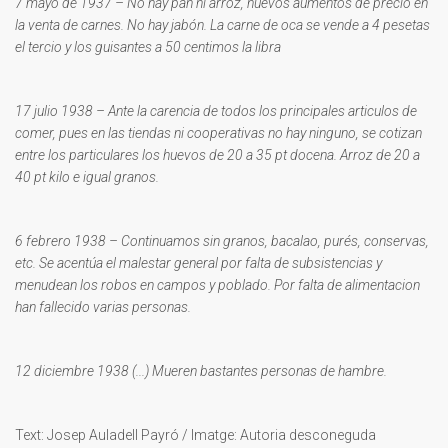
7 mayo de 1937 – No hay pan ni arroz, nuevos aumentos de precio en
la venta de carnes. No hay jabón. La carne de oca se vende a 4 pesetas
el tercio y los guisantes a 50 centimos la libra
17 julio 1938 – Ante la carencia de todos los principales articulos de
comer, pues en las tiendas ni cooperativas no hay ninguno, se cotizan
entre los particulares los huevos de 20 a 35 pt docena. Arroz de 20 a
40 pt kilo e igual granos.
6 febrero 1938 – Continuamos sin granos, bacalao, purés, conservas,
etc. Se acentúa el malestar general por falta de subsistencias y
menudean los robos en campos y poblado. Por falta de alimentacion
han fallecido varias personas.
12 diciembre 1938 (...) Mueren bastantes personas de hambre.
Text: Josep Auladell Payró / Imatge: Autoria desconeguda