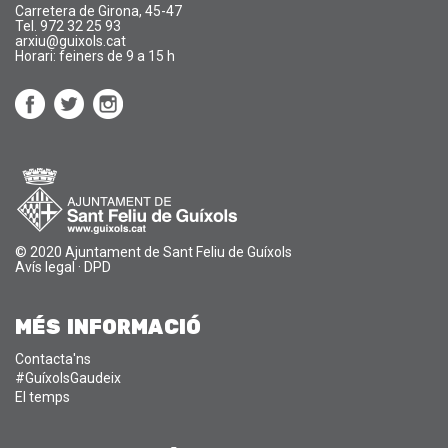
Carretera de Girona, 45-47
Tel. 972 32 25 93
arxiu@guixols.cat
Horari: feiners de 9 a 15 h
© 2020 Ajuntament de Sant Feliu de Guíxols
Avís legal
·
DPD
MÉS INFORMACIÓ
Contacta'ns
#GuíxolsGaudeix
El temps