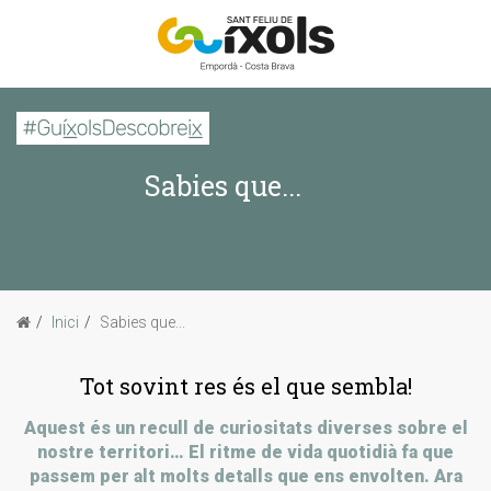
CERCAR
Sabies que...
Inici
La imatge d'avui
Passejades
Inici
Sabies que...
Sabies que...
Tot sovint res és el que sembla!
Aquest és un recull de curiositats diverses sobre el
nostre territori… El ritme de vida quotidià fa que
passem per alt molts detalls que ens envolten. Ara