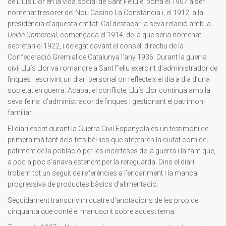
de Lluís Llor en la vida social de Sant Feliu el portà el 1907 a ser
nomenat tresorer del Nou Casino La Constància i, el 1912, a la
presidència d’aquesta entitat. Cal destacar la seva relació amb la
Unión Comercial
, començada el 1914, de la que seria nomenat
secretari el 1922, i delegat davant el consell directiu de la
Confederació Gremial de Catalunya l’any 1936. Durant la guerra
civil Lluís Llor va romandre a Sant Feliu exercint d’administrador de
finques i escrivint un diari personal on reflecteix el dia a dia d’una
societat en guerra. Acabat el conflicte, Lluís Llor continuà amb la
seva feina d’administrador de finques i gestionant el patrimoni
familiar.
El diari escrit durant la Guerra Civil Espanyola és un testimoni de
primera mà tant dels fets bèl·lics que afectaren la ciutat com del
patiment de la població per les incerteses de la guerra i la fam que,
a poc a poc s’anava estenent per la rereguarda. Dins el diari
trobem tot un seguit de referències a l’encariment i la manca
progressiva de productes bàsics d’alimentació.
Seguidament transcrivim quatre d’anotacions de les prop de
cinquanta que conté el manuscrit sobre aquest tema.