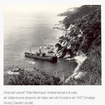
Vista del vaixell "
Villa
Manrique"
embarrancat a la cala
de
Vallpresona
després de l'atac aeri de l'octubre de 1937 (Imatge:
Vicenç Gandol Jordà)