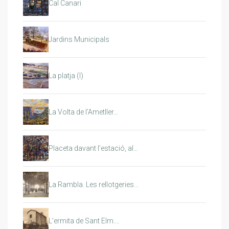
Cal Canari
Jardins Municipals
La platja (I)
La Volta de l’Ametller…
Placeta davant l’estació, al…
La Rambla. Les rellotgeries…
L’ermita de Sant Elm.…