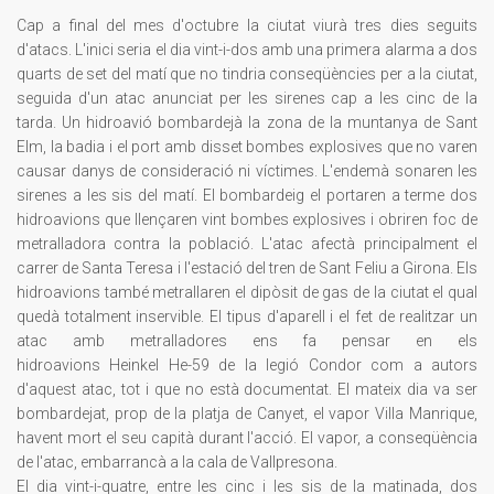
Cap a final del mes d'octubre la ciutat viurà tres dies seguits
d'atacs. L'inici seria el dia vint-i-dos amb una primera alarma a dos
quarts de set del matí que no tindria conseqüències per a la ciutat,
seguida d'un atac anunciat per les sirenes cap a les cinc de la
tarda. Un hidroavió bombardejà la zona de la muntanya de Sant
Elm, la badia i el port amb disset bombes explosives que no varen
causar danys de consideració ni víctimes. L'endemà sonaren les
sirenes a les sis del matí. El bombardeig el portaren a terme dos
hidroavions que llençaren vint bombes explosives i obriren foc de
metralladora contra la població. L'atac afectà principalment el
carrer de Santa Teresa i l'estació del tren de Sant Feliu a Girona. Els
hidroavions també metrallaren el dipòsit de gas de la ciutat el qual
quedà totalment inservible. El tipus d'aparell i el fet de realitzar un
atac amb metralladores ens fa pensar en els
hidroavions
Heinkel
He-59 de la legió
Condor
com a autors
d'aquest atac, tot i que no està documentat. El mateix dia va ser
bombardejat, prop de la platja de Canyet, el vapor
Villa
Manrique
,
havent mort el seu capità durant l'acció. El vapor, a conseqüència
de l'atac, embarrancà a la cala de
Vallpresona
.
El dia vint-i-quatre, entre les cinc i les sis de la matinada, dos